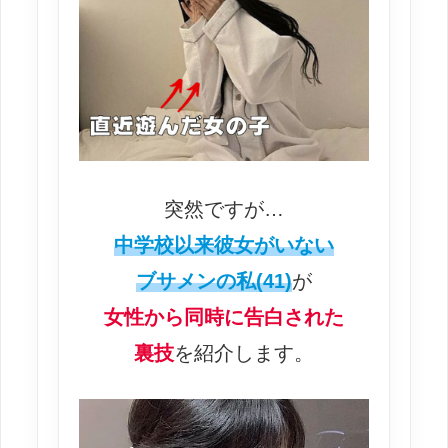
突然ですが…
中学校以来彼女がいない
ブサメンの私(41)
が
女性から同時に告白された
裏技
を紹介します。