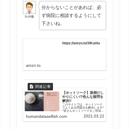
分からないことがあれば、必
ず病院に相談するようにして
Dr.伊藤
下さいね。
https://amzn.to/3lKut4u
amzn.to
【ホットソーク】面倒だし
やりにくい!?色んな疑問を
解決!!
このサイトでは、ホットソーク
でよくある問題点を解決します^
^皆さんホットソークをご存知で
しょうか？ピアスホールケアな
2021.03.22
humandataselfish.com
どに利用される民間治療のこと
で、詳しく知りたい方は参考ペ
ージをどうぞ。今回は、ホット
ソークに問題があり疑問を持っ