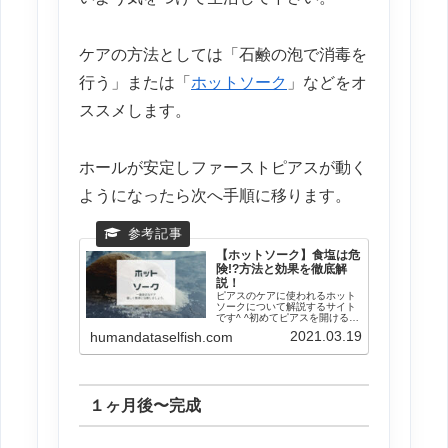
ケアの方法としては「石鹸の泡で消毒を
行う」または「
ホットソーク
」などをオ
ススメします。
ホールが安定しファーストピアスが動く
ようになったら次へ手順に移ります。
【ホットソーク】食塩は危
険!?方法と効果を徹底解
説！
ピアスのケアに使われるホット
ソークについて解説するサイト
です^ ^初めてピアスを開けると
きには、その後の対応方法など
2021.03.19
humandataselfish.com
を知っておきたいですよね！で
も、どういう方法なのかよくご
存知でない方も多いようで…。
ピアコホットソークやってみた
いんだけど、...
１ヶ月後〜完成